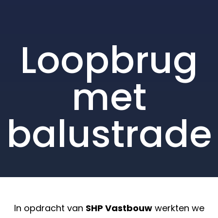
Loopbrug
met
balustrade
In opdracht van
SHP Vastbouw
werkten we